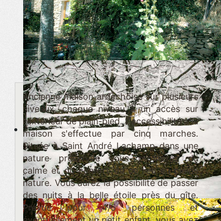
Ancienne maison ardèchoise sur plusieurs
niveaux, chaque niveau à un accès sur
l'extérieur de plain-pied. L'accessibilité a la
maison s'effectue par cinq marches.
Située à Saint André Lachamp dans une
nature préservée vous profiterez du
calme et du confort de ce lieu en pleine
nature. Vous aurez la possibilité de passer
des nuits à la belle étoile près du gîte.
Prévue pour 4/5 personnes et
éventuellement un petit enfant, vous avez