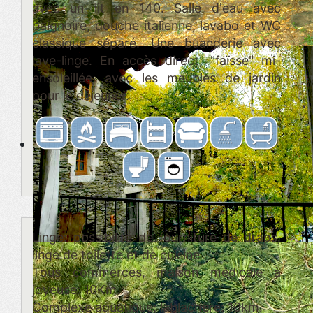
avec un lit en 140. Salle d'eau avec
baignoire, douche italienne, lavabo et WC
classique séparé. Une buanderie avec
lave-linge. En accès direct, "faïsse" mi-
ensoleillée, avec les meubles de jardin
pour le déjeuner.
Linge: possibilité de fourniture de draps,
linge de toilette et de cuisine .
Tous commerces, maison médicale à
joyeuse: 10Km.
Complexe aquatique: lablachère: 10km.