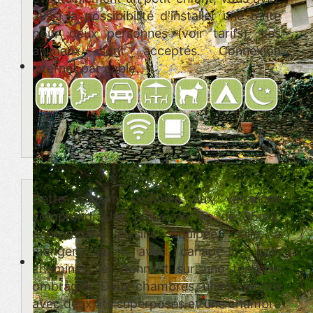
aussi la possibibilité d'installer une tente
pour deux personnes (voir tarifs). Les
animaux sont acceptés. Connexion
internet par cable.
Cette maison destinée aux vacances
comprend: Une pièce de vie de 35m2,
comprenant cuisine équipée, salle à
manger, salon avec canapé-lit, coin
cheminée, et donnant sur une terrasse
ombragée. Deux chambres, une chambre
avec deux lits superposés et une chambre